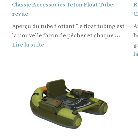
Classic Accessories Teton Float Tube:
R
revue
C
Aperçu du tube flottant Le float tubing est
A
la nouvelle façon de pêcher et chaque …
h
Lire la suite
g
l