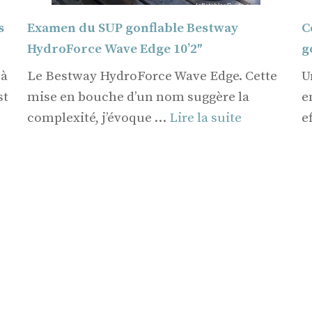
s
Examen du SUP gonflable Bestway
C
HydroForce Wave Edge 10’2″
g
 à
Le Bestway HydroForce Wave Edge. Cette
U
st
mise en bouche d’un nom suggère la
e
complexité, j’évoque …
Lire la suite
e