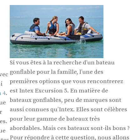
Si vous êtes à la recherche d’un bateau
gonflable pour la famille, l’une des
avec
premières options que vous rencontrerez
i
est Intex Excursion 5. En matière de
 4
.
bateaux gonflables, peu de marques sont
que
aussi connues qu’Intex. Elles sont célèbres
r
pour leur gamme de bateaux très
es.
abordables. Mais ces bateaux sont-ils bons ?
vue
Pour répondre à cette question, nous allons